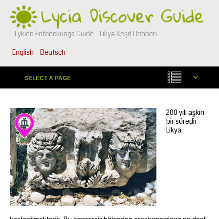
Lykien Entdeckungs Guide - Likya Keşif Rehberi
English
Deutsch
200 yılı aşkın
bir süredir
Likya