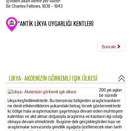
içinden akan nehre yer vardır
”
Sir Charles Fellows, 1838 – 1843
*ANTIK LIKYA UYGARLIĞI KENTLERI
Sonraki
LIKYA- AKDENIZIN GÖRKEMLI IŞIK ÜLKESI
200 yılı aşkın
bir süredir
Likya keşfedilmektedir. Bu benzersiz bölgeden araştırmacıların
ne denli etkilendiklerini yukarıdaki birkaç örnek göstermektedir
ki; bölge hala araştırmacıları şaşırtmaya devam eden muhteşem
kalıntıları ve akıl almaz doğasıyla araştırma ve kazıların ilgi odağı
olmaya devam etmektedir. Bugüne dek gerçekleştirilen kazı ve
araştırmalar sonucunda şimdilik aşağıda özetlenecek olan tarih