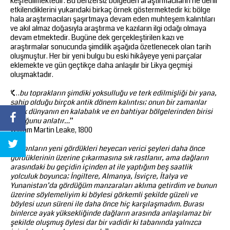
keşfedilmektedir. Bu benzersiz bölgeden araştırmacıların ne denli
etkilendiklerini yukarıdaki birkaç örnek göstermektedir ki; bölge
hala araştırmacıları şaşırtmaya devam eden muhteşem kalıntıları
ve akıl almaz doğasıyla araştırma ve kazıların ilgi odağı olmaya
devam etmektedir. Bugüne dek gerçekleştirilen kazı ve
araştırmalar sonucunda şimdilik aşağıda özetlenecek olan tarih
oluşmuştur. Her bir yeni bulgu bu eski hikâyeye yeni parçalar
eklemekte ve gün geçtikçe daha anlaşılır bir Likya geçmişi
oluşmaktadır.
“…
bu toprakların şimdiki yoksulluğu ve terk edilmişliği bir yana,
sahip olduğu birçok antik dönem kalıntısı; onun bir zamanlar
antik dünyanın en kalabalık ve en bahtiyar bölgelerinden birisi
olduğunu anlatır…
”
William Martin Leake, 1800
“
İnsanların yeni gördükleri heyecan verici şeyleri daha önce
gördüklerinin üzerine çıkarmasına sık rastlanır, ama dağların
arasındaki bu geçidin içinden at ile yaptığım beş saatlik
yolculuk boyunca; İngiltere, Almanya, İsviçre, İtalya ve
Yunanistan’da gördüğüm manzaraları aklıma getirdim ve bunun
üzerine söylemeliyim ki böylesi görkemli şekilde güzeli ve
böylesi uzun süreni ile daha önce hiç karşılaşmadım. Burası
binlerce ayak yüksekliğinde dağların arasında anlaşılamaz bir
şekilde oluşmuş öylesi dar bir vadidir ki tabanında yalnızca